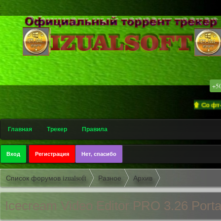
.
.
+5
۩ Софт-трекер
Главная
Трекер
Правила
Вход
Регистрация
Нет, спасибо
Список форумов izualsoft
Разное
Архив
Icecream Video Editor PRO 3.26 Portab