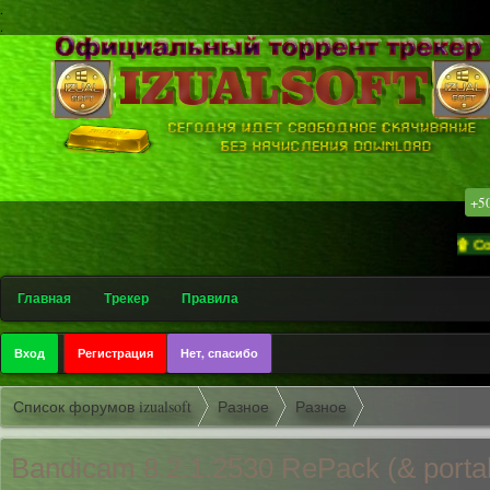
.
.
+5
۩ Софт-трек
Главная
Трекер
Правила
Вход
Регистрация
Нет, спасибо
Список форумов izualsoft
Разное
Разное
Bandicam 8.2.1.2530 RePack (& portab