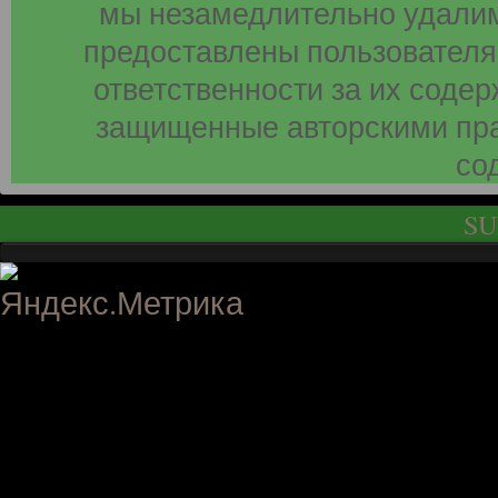
мы незамедлительно удалим
предоставлены пользователя
ответственности за их соде
защищенные авторскими пра
со
SU