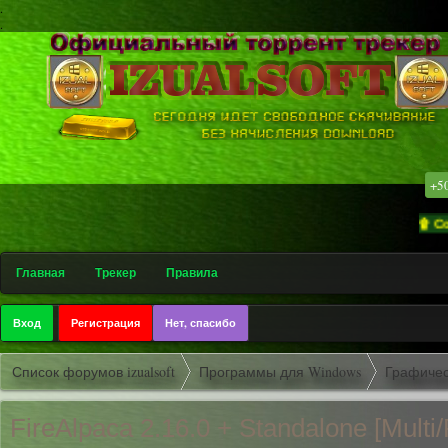
.
.
+5
۩ Софт-тр
Главная
Трекер
Правила
Вход
Регистрация
Нет, спасибо
Список форумов izualsoft
Программы для Windows
Графичес
FireAlpaca 2.16.0 + Standalone [Multi