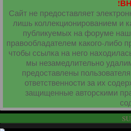
!В
Сайт не предоставляет электрон
лишь коллекционированием и к
публикуемых на форуме наши
правообладателем какого-либо п
чтобы ссылка на него находилась
мы незамедлительно удалим
предоставлены пользователя
ответственности за их соде
защищенные авторскими пра
со
SU