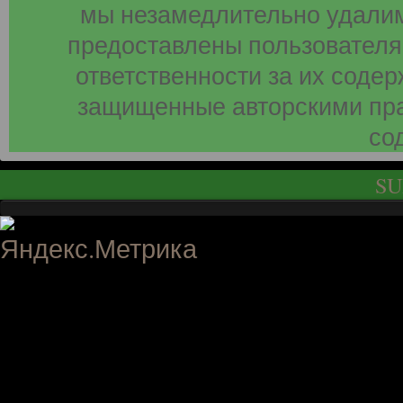
мы незамедлительно удалим
предоставлены пользователя
ответственности за их соде
защищенные авторскими пра
со
SU