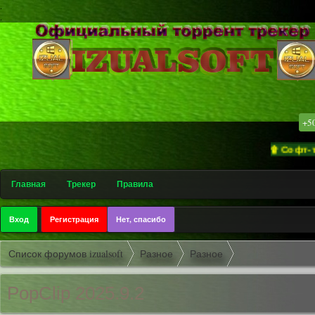
.
.
+5
۩ Софт-трекер «
Главная
Трекер
Правила
Вход
Регистрация
Нет, спасибо
Список форумов izualsoft
Разное
Разное
PopClip 2025.9.2