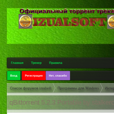
.
.
Главная
Трекер
Правила
Вход
Регистрация
Нет, спасибо
Список форумов izualsoft
Программы для Windows
Инте
qBittorrent 5.2.3 Portable by stalker