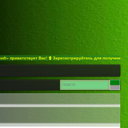
риветствует Вас! ۩ Зарегистрируйтесь для получения полного 