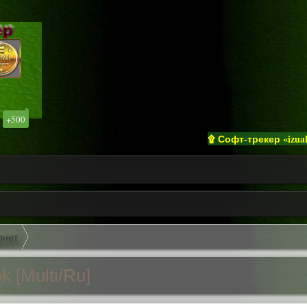
+500
۩ Софт-трекер «izualsoft» п
рнет
ok [Multi/Ru]