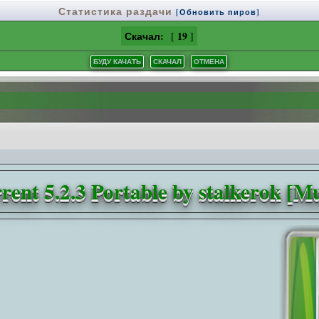
Статистика раздачи
[Обновить пиров]
Скачал:
19
[
]
rent 5.2.3 Portable by stalkerok [M