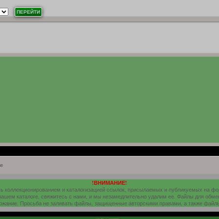
е
!ВНИМАНИЕ!
шь коллекционированием и каталогизацией ссылок, присылаемых и публикуемых на ф
 нашем каталоге, свяжитесь с нами, и мы незамедлительно удалим ее. Файлы для обме
ержание. Просьба не заливать файлы, защищенные авторскими правами, а также файл