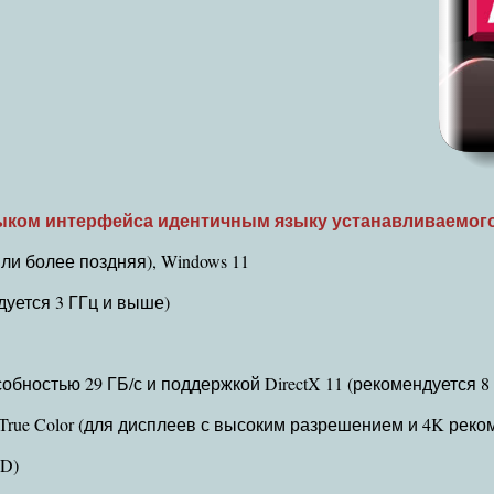
ыком интерфейса идентичным языку устанавливаемого E
или более поздняя), Windows 11
ндуется 3 ГГц и выше)
бностью 29 ГБ/с и поддержкой DirectX 11 (рекомендуется 8 Г
True Color (для дисплеев с высоким разрешением и 4K реком
SD)