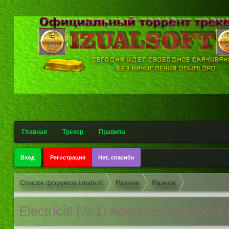
.
.
Главная
Трекер
Правила
Вход
Регистрация
Нет, спасибо
Список форумов izualsoft
Разное
Разное
Electrical (.0.1) Addon for Autod