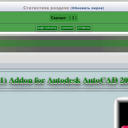
Статистика раздачи
[Обновить пиров]
Скачал:
2
[
]
.0.1) Addon for Autodesk AutoCAD