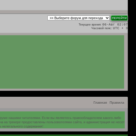
Текущее время:
06-Авг 02:07
Часовой пояс:
UTC + 3
Главная
Правила
оруме нашими читателями. Если вы являетесь правообладателем какого-либо
на на трекере предоставлены пользователями сайта, и администрация не несет
ы нелегального содержания!