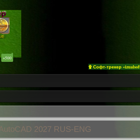
+500
۩ Софт-трекер «izualsoft» при
esk AutoCAD 2027 RUS-ENG