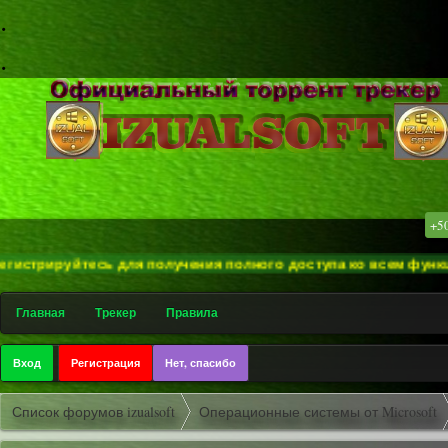
.
.
+5
ируйтесь для получения полного доступа ко всем функциям сайт
Главная
Трекер
Правила
Вход
Регистрация
Нет, спасибо
Список форумов izualsoft
Операционные системы от Microsoft