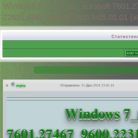
Windows 7_8_10_11_ surasoft 7601.
22631.4602_2
6100.2605 /v25.01.01 (x
Статистик
wowa
Отправлено:
31-Дек-2024 23:02 #1
Windows 7_
7601.27467_9600.223