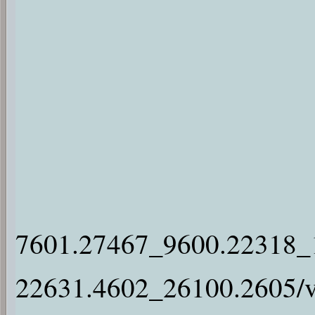
7601.27467_9600.22318_
22631.4602_26100.2605/v