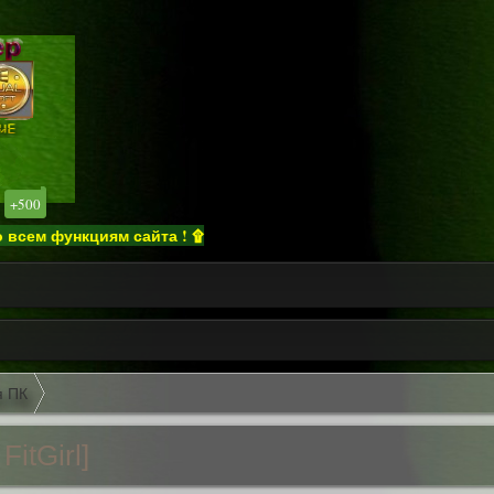
+500
ункциям сайта ! ۩
я ПК
itGirl]