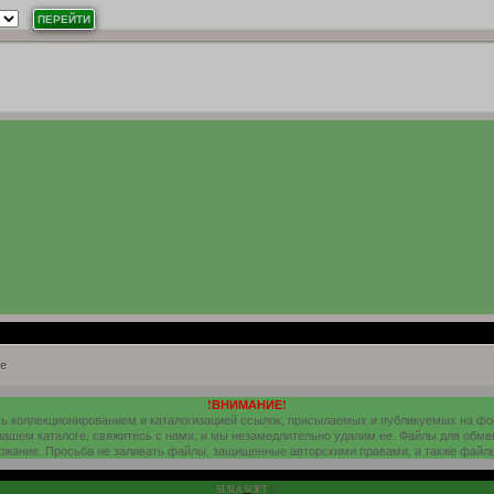
е
!ВНИМАНИЕ!
шь коллекционированием и каталогизацией ссылок, присылаемых и публикуемых на ф
 нашем каталоге, свяжитесь с нами, и мы незамедлительно удалим ее. Файлы для обме
ержание. Просьба не заливать файлы, защищенные авторскими правами, а также файл
SURA SOFT
©