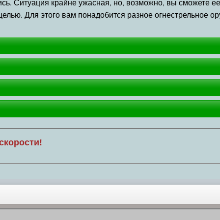
ись. Ситуация крайне ужасная, но, возможно, вы сможете е
й целью. Для этого вам понадобится разное огнестрельное о
скорости!