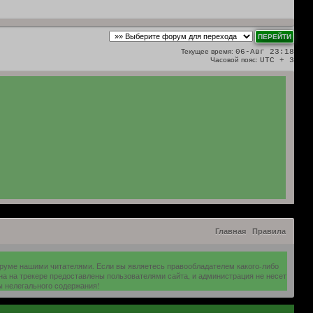
Текущее время:
06-Авг 23:18
Часовой пояс:
UTC + 3
Главная
Правила
оруме нашими читателями. Если вы являетесь правообладателем какого-либо
на на трекере предоставлены пользователями сайта, и администрация не несет
ы нелегального содержания!