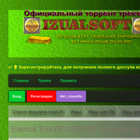
.
.
 ۩ Зарегистрируйтесь для получения полного доступа ко всем ф
Главная
Трекер
Правила
Вход
Регистрация
Нет, спасибо
Список форумов izualsoft
Игры
Игры для ПК
Игры дл
Eternal Evil (RUS/ENG) [Repack by F