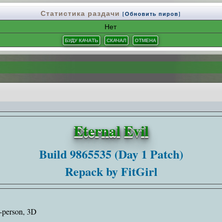
Статистика раздачи
[Обновить пиров]
Нет
Eternal Evil
Build 9865535 (Day 1 Patch)
Repack by FitGirl
t-person, 3D