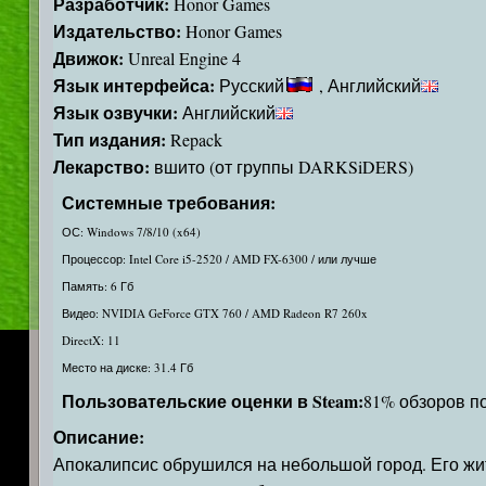
Разработчик:
Honor Games
Издательство:
Honor Games
Движок:
Unreal Engine 4
Язык интерфейса:
Русский
, Английский
Язык озвучки:
Английский
Тип издания:
Repack
Лекарство:
вшито (от группы DARKSiDERS)
Системные требования:
ОС: Windows 7/8/10 (x64)
Процессор: Intel Core i5-2520 / AMD FX-6300 / или лучше
Память: 6 Гб
Видео: NVIDIA GeForce GTX 760 / AMD Radeon R7 260x
DirectX: 11
Место на диске: 31.4 Гб
Пользовательские оценки в Steam:
81% обзоров по
Описание:
Апокалипсис обрушился на небольшой город. Его жи