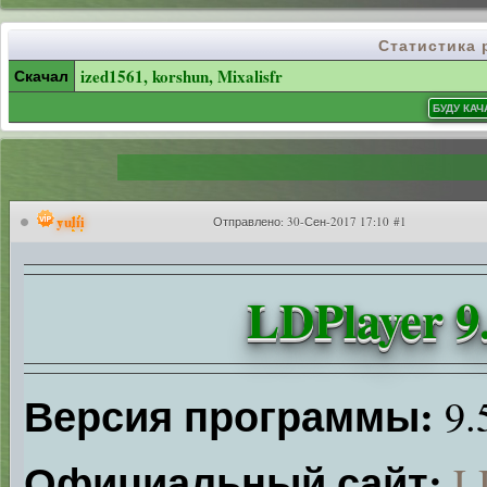
Статистика
Скачал
ized1561
,
korshun
,
Mixalisfr
yulii
Отправлено:
30-Сен-2017 17:10 #1
LDPlayer 9.
Версия программы:
9.
Официальный сайт:
L