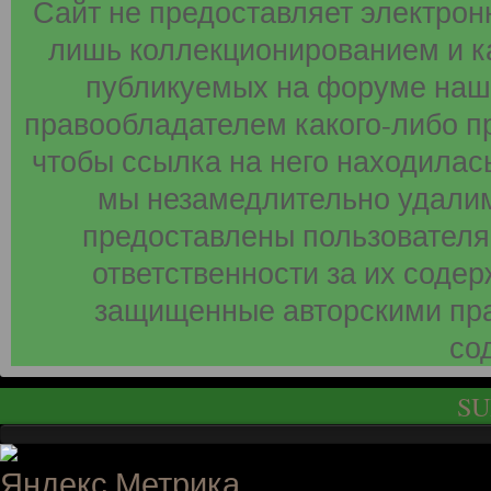
Сайт не предоставляет электрон
лишь коллекционированием и к
публикуемых на форуме наши
правообладателем какого-либо п
чтобы ссылка на него находилась
мы незамедлительно удалим
предоставлены пользователя
ответственности за их соде
защищенные авторскими пра
со
SU