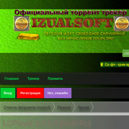
.
.
+5
۩ Софт-трекер «izua
Главная
Трекер
Правила
Вход
Регистрация
Нет, спасибо
Список форумов izualsoft
Разное
Архив
LDPlayer 9.5.6.0 [Multi/Ru]