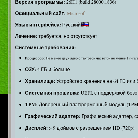
Версия программы:
26H1 (build 28000.1836)
Официальный сайт:
Microsoft
Язык интерфейса:
Русский
Лечение:
требуется, но отсутствует
Системные требования:
Процессор:
Не менее двух ядер с тактовой частотой не менее 1 гига
ОЗУ:
4 ГБ и больше
Хранилище:
Устройство хранения на 64 ГБ или
Системная прошивка:
UEFI, с поддержкой безо
TPM:
Доверенный платформенный модуль (TPM)
Графический адаптер:
Графический адаптер, со
Дисплей:
> 9 дюймов с разрешением HD (720p)