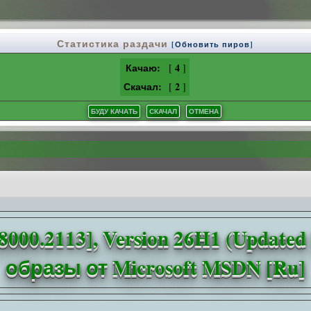
Статистика раздачи
[Обновить пиров]
Качаю:
4
[
]
Скачал:
2
[
]
.28000.2113], Version 26H1 (Updat
образы от Microsoft MSDN [Ru]