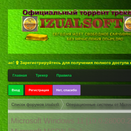
.
.
 ۩ Зарегистрируйтесь для получения полного доступа ко всем 
Главная
Трекер
Правила
Вход
Регистрация
Нет, спасибо
Список форумов izualsoft
Операционные системы от Micros
Microsoft Windows 11 [10.0.28000.2