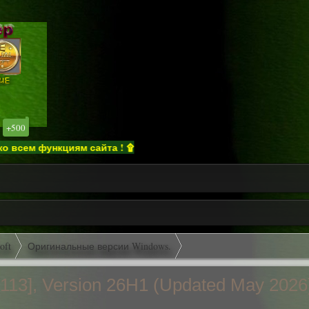
+500
функциям сайта ! ۩
oft
Оригинальные версии Windows.
113], Version 26H1 (Updated May 202