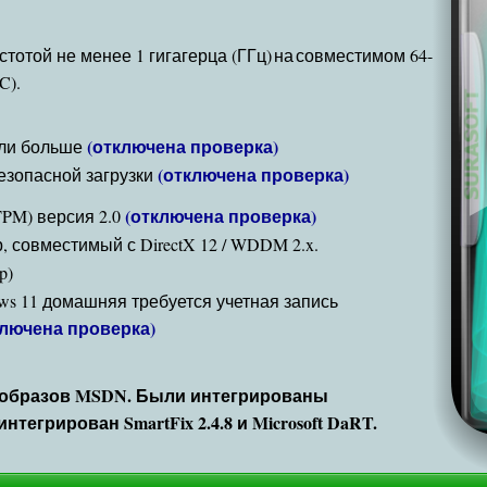
тотой не менее 1 гигагерца (ГГц) на совместимом 64-
C).
(отключена проверка)
или больше
(отключена проверка)
езопасной загрузки
(отключена проверка)
PM) версия 2.0
, совместимый с DirectX 12 / WDDM 2.x.
p)
ws 11 домашняя требуется учетная запись
ключена проверка)
 образов MSDN. Были интегрированы
нтегрирован SmartFix 2.4.8 и Microsoft DaRT.