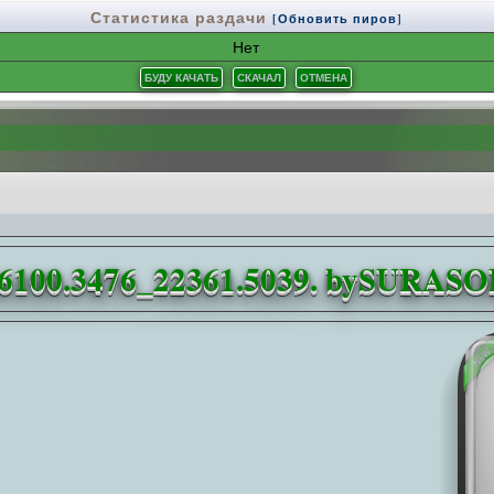
Статистика раздачи
[Обновить пиров]
Нет
6100.3476_22361.5039. bySURASOF