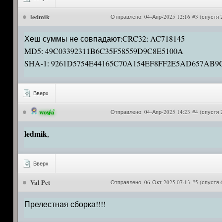
ledmik
Отправлено:
04-Апр-2025 12:16 #3
(спустя 
Хеш суммы не совпадают:CRC32: AC718145
MD5: 49C03392311B6C35F58559D9C8E5100A
SHA-1: 9261D5754E44165C70A154EF8FF2E5AD657AB9
Вверх
wowa
Отправлено:
04-Апр-2025 14:23 #4
(спустя 
ledmik
,
Вверх
Val Pet
Отправлено:
06-Окт-2025 07:13 #5
(спустя 
Прелестная сборка!!!!