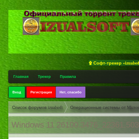
.
.
۩ Софт-трекер «izualsoft» приве
Главная
Трекер
Правила
Вход
Регистрация
Нет, спасибо
Список форумов izualsoft
Операционные системы от Micros
Windows 11 26100.3476_2
2361.50