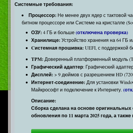
Системные требования:
Процессор:
Не менее двух ядер с тактовой час
битном процессоре или Системе на кристалле (So
ОЗУ:
(отключена проверка)
4 ГБ и больше
Хранилище:
Устройство хранения на 64 ГБ 
Cистемная прошивка:
UEFI, с поддержкой б
TPM:
Доверенный платформенный модуль (T
Графический адаптер
: Графический адаптер
Дисплей:
> 9 дюймов с разрешением HD (720
Интернет-соединение:
Для установки Windo
(от
Майкрософт и подключение к Интернету.
Описание:
Сборка сделана на основе оригинальных
обновления по 11 марта 2025 года, а также и