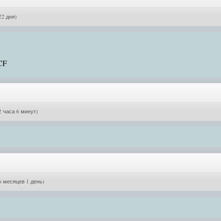
22 дня)
CF
2 часа 6 минут)
6 месяцев 1 день)