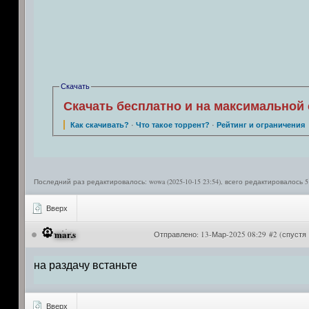
Скачать
Скачать бесплатно и на максимальной 
Как скачивать?
·
Что такое торрент?
·
Рейтинг и ограничения
Последний раз редактировалось: wowa (2025-10-15 23:54), всего редактировалось 5
Вверх
mar.s
Отправлено:
13-Мар-2025 08:29 #2
(спустя
на раздачу встаньте
Вверх