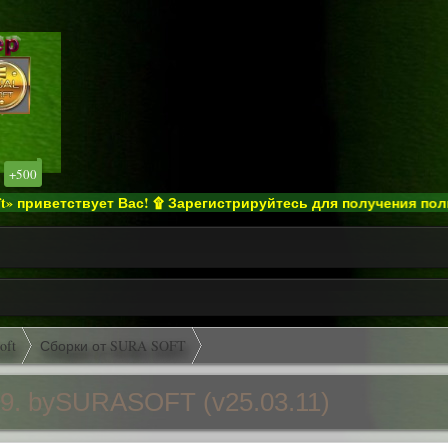
+500
тствует Вас! ۩ Зарегистрируйтесь для получения полного досту
oft
Сборки от SURA SOFT
39. bySURASOFT (v25.03.11)