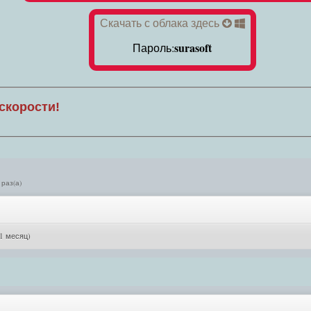
Скачать с облака здесь
surasoft
Пароль:
скорости!
 раз(а)
 1 месяц)