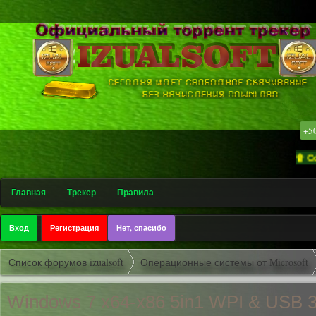
.
.
+5
۩ Софт-трекер 
Главная
Трекер
Правила
Вход
Регистрация
Нет, спасибо
Список форумов izualsoft
Операционные системы от Microsoft
Windows 7 x64-x86 5in1 WPI & USB 3