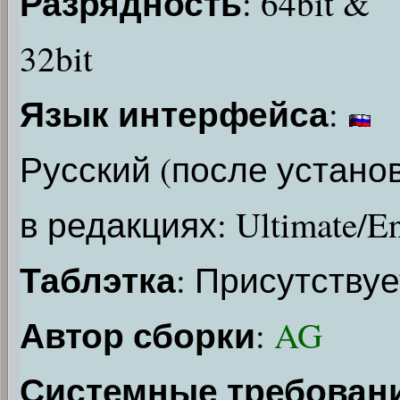
Разрядность
: 64bit &
32bit
Язык интерфейса
:
Русский (после устано
в редакциях: Ultimate/En
Таблэтка
: Присутствуе
Автор сборки
:
AG
Системные требован