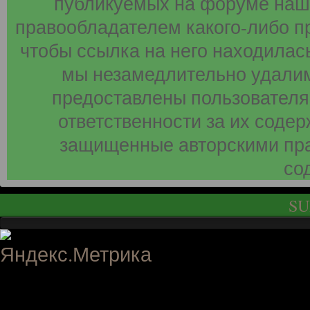
публикуемых на форуме наши
правообладателем какого-либо п
чтобы ссылка на него находилась
мы незамедлительно удалим
предоставлены пользователя
ответственности за их соде
защищенные авторскими пра
со
SU