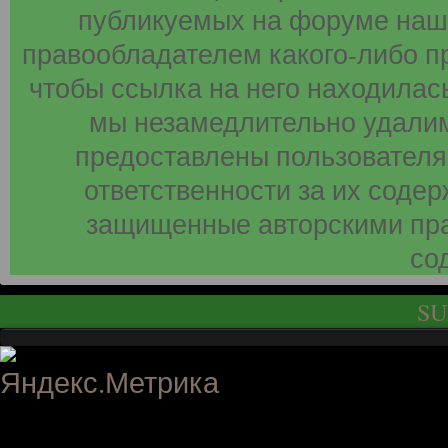
публикуемых на форуме наши
правообладателем какого-либо п
чтобы ссылка на него находилась
мы незамедлительно удалим
предоставлены пользователя
ответственности за их соде
защищенные авторскими пра
со
SU