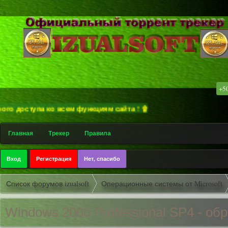
.
.
+5
оступа ко всем функциям сайта ! ۩
Главная
Трекер
Правила
Вход
Регистрация
Нет, спасибо
Список форумов izualsoft
Операционные системы от Microsoft
Windows 2000 Professional
SP4 - обр